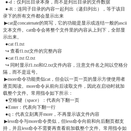
●-d：仅列出目录本身，而不是列出目录的文件数据
●-R：连同子目录的内容一起列出（递归列出），等于该目
录下的所有文件都会显示出来
▶cat是concatenate的简写，它的功能是显示或连结一般的ascii
文本文件。cat命令会将整个文件里的内容从上到下，全部显
示出来。
●cat f1.txt
↪ 查看f1.txt文件的完整内容
●cat f1.txt f2.txt
↪ 同时显示f1.txt和f2.txt文件内容，注意文件名之间以空格分
隔，而不是逗号。
▶more命令功能类似cat，但会以一页一页的显示方便使用者
逐页阅读。more命令从前向后读取文件，因此在启动时就加
载整个文件。常用指令如下所示：
●空格键（space）：代表向下翻一页
●Enter：代表向下翻一行
●q：代表立刻离开more，不再显示该文件内容
▶less命令与more命令类似，但less命令向前和向后翻页都支
持，并且less命令不需要再查看前加载整个文件。常用指令如